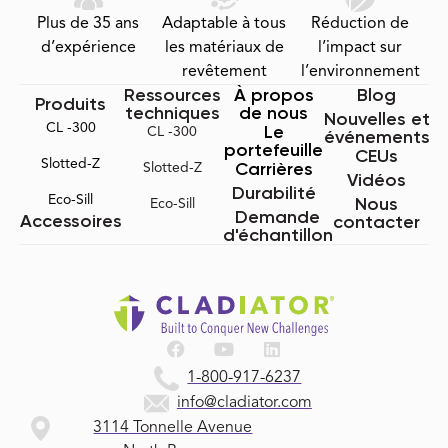
Plus de 35 ans
Adaptable à tous
Réduction de
d’expérience
les matériaux de
l’impact sur
revêtement
l’environnement
Ressources
À propos
Blog
Produits
techniques
de nous
Nouvelles et
CL -300
Le
CL -300
événements
portefeuille
CEUs
Slotted-Z
Carrières
Slotted-Z
Vidéos
Durabilité
Eco-Sill
Nous
Eco-Sill
Demande
Accessoires
contacter
d'échantillon
1-800-917-6237
info@cladiator.com
3114 Tonnelle Avenue