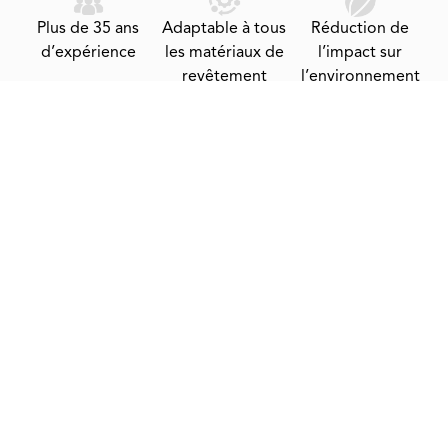
Plus de 35 ans
Adaptable à tous
Réduction de
d’expérience
les matériaux de
l’impact sur
revêtement
l’environnement
Ressources
À propos
Blog
Produits
techniques
de nous
Nouvelles et
CL -300
Le
CL -300
événements
portefeuille
CEUs
Slotted-Z
Carrières
Slotted-Z
Vidéos
Durabilité
Eco-Sill
Nous
Eco-Sill
Demande
Accessoires
contacter
d'échantillon
1-800-917-6237
info@cladiator.com
3114 Tonnelle Avenue