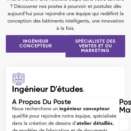
? Découvrez nos postes à pourvoir et postulez dès
aujourd’hui pour rejoindre une équipe qui redéfinit la
conception des bâtiments intelligents, une innovation
à la fois.
INGÉNIEUR
SPÉCIALISTE DES
CONCEPTEUR
VENTES ET DU
MARKETING
Ingénieur D'études
.
A Propos Du Poste
Pos
Ma
Nous recherchons un
ingénieur concepteur
qualifié pour rejoindre notre équipe, spécialisée
dans la création de dessins d’
atelier détaillés
,
de modèles de fabrication et de documents