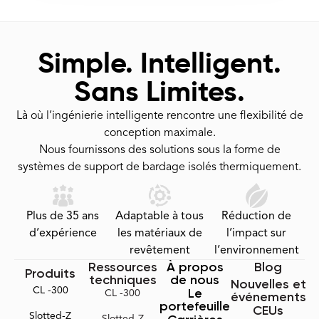
Simple. Intelligent.
Sans Limites.
Là où l’ingénierie intelligente rencontre une flexibilité de
conception maximale.
Nous fournissons des solutions sous la forme de
systèmes de support de bardage isolés thermiquement.
Plus de 35 ans
Adaptable à tous
Réduction de
d’expérience
les matériaux de
l’impact sur
revêtement
l’environnement
Ressources
À propos
Blog
Produits
techniques
de nous
Nouvelles et
CL -300
Le
CL -300
événements
portefeuille
CEUs
Slotted-Z
Slotted-Z