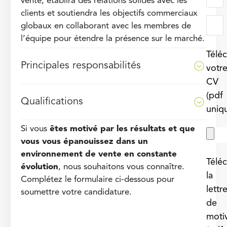
vente, établira des relations solides avec les
clients et soutiendra les objectifs commerciaux
globaux en collaborant avec les membres de
l’équipe pour étendre la présence sur le marché.
Télé
Principales responsabilités
votr
CV
(pdf
Qualifications
uniq
Si vous
êtes motivé par les résultats et que
vous vous épanouissez dans un
environnement de vente en constante
Télé
évolution
, nous souhaitons vous connaître.
la
Complétez le formulaire ci-dessous pour
lettr
soumettre votre candidature.
de
moti