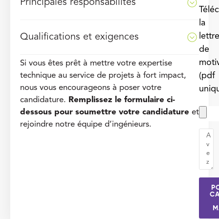
Principales responsabilités
Télé
la
lettr
Qualifications et exigences
de
moti
Si vous êtes prêt à mettre votre expertise
technique au service de projets à fort impact,
(pdf
nous vous encourageons à poser votre
uniq
candidature.
Remplissez le formulaire ci-
dessous pour soumettre votre candidature
et
rejoindre notre équipe d’ingénieurs.
P
CA
M