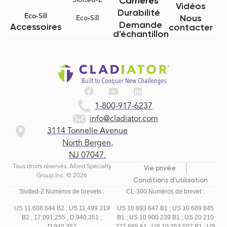
Carrières
Vidéos
Durabilité
Eco-Sill
Nous
Eco-Sill
Demande
Accessoires
contacter
d'échantillon
1-800-917-6237
info@cladiator.com
3114 Tonnelle Avenue
North Bergen,
NJ 07047.
Tous droits réservés. Allied Specialty
Vie privée
Group Inc. © 2026
Conditions d'utilisation
Slotted-Z Numéros de brevets :
CL-300 Numéros de brevet :
US 11.608.644 B2 ;
US 11 499 319
US 10 893 647 B1 ; US 10 689 845
B2 ;
17,091,255 ;
D,940,351 ;
B1 ; US 10 900 239 B1 ; US 20 210
D,940,352
277 665 A1 ; US 10 253 507 B1 ; US