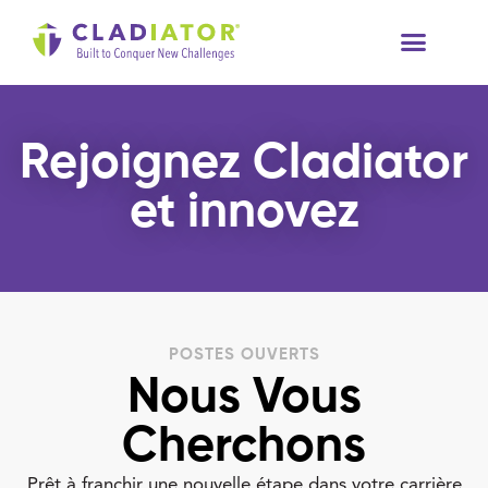
À Propos De Nous
Ressources Te
Rejoignez Cladiator
et innovez
POSTES OUVERTS
Nous Vous
Cherchons
Prêt à franchir une nouvelle étape dans votre carrière