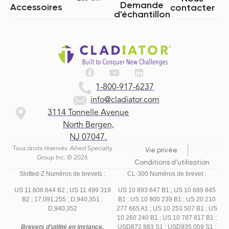
Demande
Accessoires
contacter
d'échantillon
1-800-917-6237
info@cladiator.com
3114 Tonnelle Avenue
North Bergen,
NJ 07047.
Tous droits réservés. Allied Specialty
Vie privée
Group Inc. © 2026
Conditions d'utilisation
Slotted-Z Numéros de brevets :
CL-300 Numéros de brevet :
US 11.608.644 B2 ;
US 11 499 319
US 10 893 647 B1 ; US 10 689 845
B2 ;
17,091,255 ;
D,940,351 ;
B1 ; US 10 900 239 B1 ; US 20 210
D,940,352
277 665 A1 ; US 10 253 507 B1 ; US
10 260 240 B1 ; US 10 787 817 B1 ;
Brevets d’utilité en instance,
USD872 883 S1 ; USD935 059 S1 ;