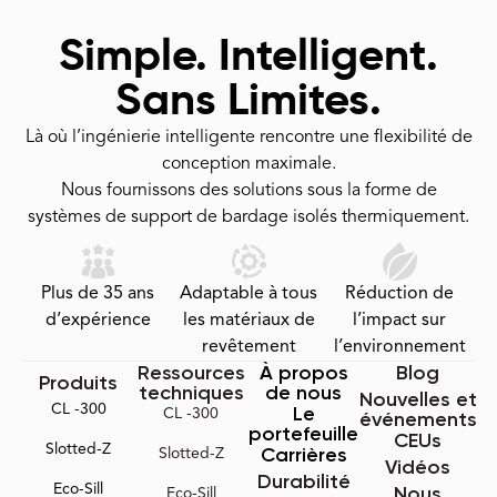
Simple. Intelligent.
Sans Limites.
Là où l’ingénierie intelligente rencontre une flexibilité de
conception maximale.
Nous fournissons des solutions sous la forme de
systèmes de support de bardage isolés thermiquement.
Plus de 35 ans
Adaptable à tous
Réduction de
d’expérience
les matériaux de
l’impact sur
revêtement
l’environnement
Ressources
À propos
Blog
Produits
techniques
de nous
Nouvelles et
CL -300
Le
CL -300
événements
portefeuille
CEUs
Slotted-Z
Carrières
Slotted-Z
Vidéos
Durabilité
Eco-Sill
Nous
Eco-Sill