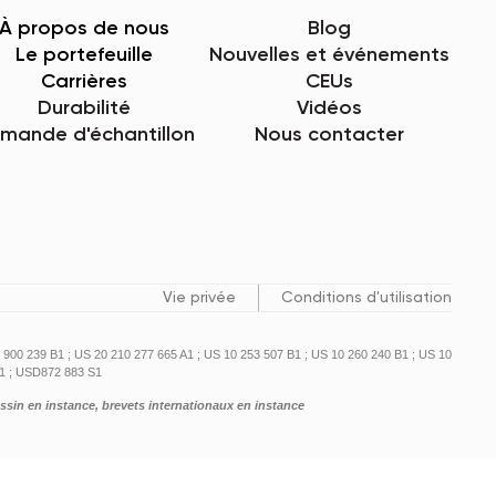
À propos de nous
Blog
Le portefeuille
Nouvelles et événements
Carrières
CEUs
Durabilité
Vidéos
mande d'échantillon
Nous contacter
Vie privée
Conditions d'utilisation
 900 239 B1 ; US 20 210 277 665 A1 ; US 10 253 507 B1 ; US 10 260 240 B1 ; US 10
1 ; USD872 883 S1
essin en instance, brevets internationaux en instance