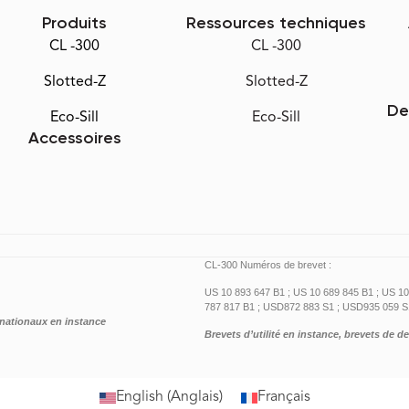
Produits
Ressources techniques
CL -300
CL -300
Slotted-Z
Slotted-Z
De
Eco-Sill
Eco-Sill
Accessoires
CL-300 Numéros de brevet :
US 10 893 647 B1 ; US 10 689 845 B1 ; US 10
787 817 B1 ; USD872 883 S1 ; USD935 059 S
ernationaux en instance
Brevets d’utilité en instance, brevets de d
English
(
Anglais
)
Français